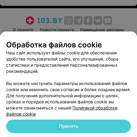
О проекте
Новости проекта
Размещение рекламы
Медицинский маркетинг
Публичный договор
Обработка файлов cookie
Пользовательское соглашение
Способы оплаты
Наш сайт использует файлы cookie для обеспечения
Вакансии
Партнеры
удобства пользователей сайта, его улучшения, сбора
Написать руководителю 103.by
статистики и предоставления персонализированных
рекомендаций.
Написать в поддержку
Персональные настройки cookie
Вы можете настроить параметры использования файлов
cookie или изменить свое согласие в более позднее время.
Обработка персональных данных
Для получения дополнительной информации о целях,
сроках и порядке использования файлов cookie вы
можете ознакомиться с нашей
Политикой обработки
файлов cookie
Принять
© 2026 ООО «Артокс Лаб», УНП 191700409
| 220012, Республика Беларусь,