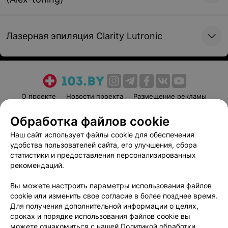
Регистрация и выдача
Выдача рецепта
результатов
(единичное, каждое
последующее)
Лазерная эпиляция Clarity Lutronic
уточняйте
уточняйте
Регистрация, выдача
Выдача дополнительных
результатов
информационных
О проекте
Новости проекта
Размещение рекламы
обследования
документов к процедуре
Медицинский маркетинг
Публичный договор
уточняйте
уточняйте
Обработка файлов cookie
Пользовательское соглашение
Способы оплаты
Наш сайт использует файлы cookie для обеспечения
Вакансии
Партнеры
удобства пользователей сайта, его улучшения, сбора
Запись обследования на
Написать руководителю 103.by
статистики и предоставления персонализированных
CD-диск, флешку
рекомендаций.
Написать в поддержку
уточняйте
Персональные настройки cookie
Вы можете настроить параметры использования файлов
cookie или изменить свое согласие в более позднее время.
Обработка персональных данных
Для получения дополнительной информации о целях,
сроках и порядке использования файлов cookie вы
можете ознакомиться с нашей
Политикой обработки