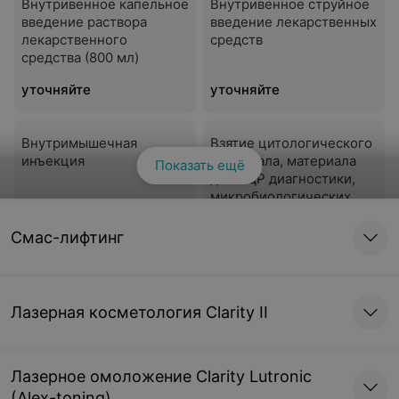
Внутривенное капельное
Внутривенное струйное
введение раствора
введение лекарственных
лекарственного
средств
средства (800 мл)
уточняйте
уточняйте
Внутримышечная
Взятие цитологического
инъекция
материала, материала
Показать ещё
для ПЦР диагностики,
микробиологических
исследований
уточняйте
уточняйте
Смас-лифтинг
Обработка кожи перед
Ауторегенерация (забор
выполнением блокады
крови из вены +
Лазерная косметология Clarity II
центрифугирование)
уточняйте
уточняйте
Лазерное омоложение Clarity Lutronic
(Alex-toning)