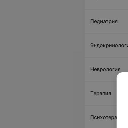
Педиатрия
Эндокринолог
Неврология
Терапия
Психотерапия