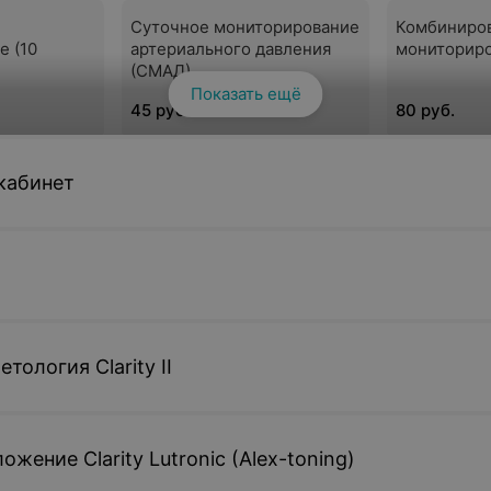
Суточное мониторирование
Комбиниров
е (10
артериального давления
мониториро
(СМАД)
Показать ещё
45 руб.
80 руб.
кабинет
рамма с
Электрокардиограмма с
й записью
предварительной записью
детское
15 руб.
тология Clarity II
жение Clarity Lutronic (Alex-toning)