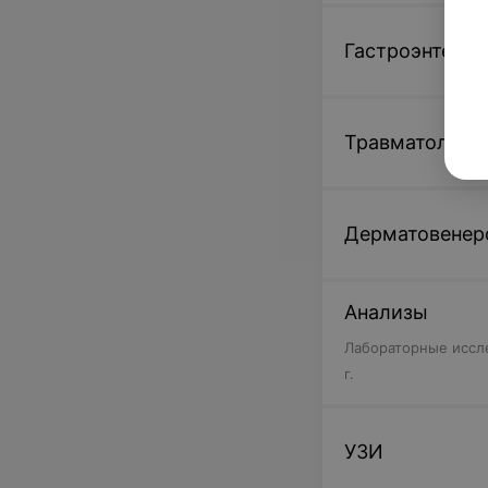
Гастроэнтерол
Травматологи
Дерматовенер
Анализы
Лабораторные иссле
г.
УЗИ