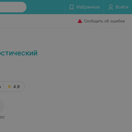
Избранное
Войти
Сообщить об ошибке
остический
в
4.9
ОС