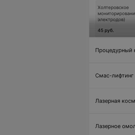
Холтеровское
мониторировани
электродов)
45 руб.
Процедурный 
Электрокардиог
предварительно
13 руб.
Смас-лифтинг
Лазерная косме
Лазерное омоло