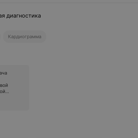
ая диагностика
Кардиограмма
ача
рвой
ой