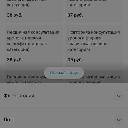
категория)
категория)
38 руб.
37 руб.
Первичная консультация
Повторняа консультация
уролога (первая
уролога (первая
квалификационная
квалификационная
категория)
категория)
36 руб.
35 руб.
Показать ещё
Первичная консультация
Повторняа консультация
уролога (вторая
уролога (вторая
квалификационная
квалификационная
категория)
категория)
Флебология
36 руб.
35 руб.
Лор
Диагностика