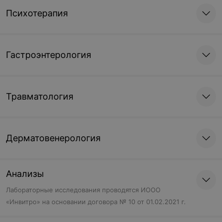
175 руб.
155 руб.
Психотерапия
Смотровая цистоскопия
Смотровая
цистоуретроскопия
Гастроэнтерология
120 руб.
120 руб.
Травматология
Процедуры, манипуляции
Лечебный массаж
Катетеризация мочевого
предстательной железы
пузыря
Дерматовенерология
30 руб.
15 руб.
Анализы
Обезболивание
Инстилляции в мочевой
Лабораторные исследования проводятся ИООО
урологических
пузырь и промывание
«Инвитро» на основании договора № 10 от 01.02.2021 г.
манипуляций
уретры