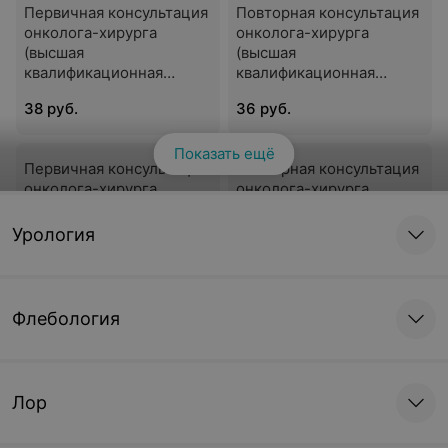
Первичная консультация
Повторная консультация
онколога-хирурга
онколога-хирурга
(высшая
(высшая
квалификационная
квалификационная
категория)
категория)
38 руб.
36 руб.
Показать ещё
Первичная консультация
Повторная консультация
онколога-хирурга
онколога-хирурга
(кандидат медицинских
(кандидат медицинских
наук)
наук)
Урология
40 руб.
38 руб.
Флебология
Первичная консультация
Повторная консультация
онколога-хирурга
онколога-хирурга
(доцент)
(доцент)
40 руб.
38 руб.
Лор