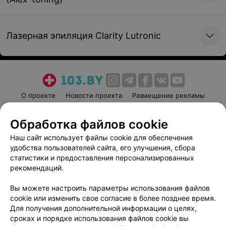
Лазерная эпиляция Clarity Lutronic
О проекте
Новости проекта
Размещение рекламы
Медицинский маркетинг
Публичный договор
Обработка файлов cookie
Пользовательское соглашение
Способы оплаты
Наш сайт использует файлы cookie для обеспечения
Вакансии
Партнеры
удобства пользователей сайта, его улучшения, сбора
Написать руководителю 103.by
статистики и предоставления персонализированных
Написать в поддержку
рекомендаций.
Персональные настройки cookie
Вы можете настроить параметры использования файлов
Обработка персональных данных
cookie или изменить свое согласие в более позднее время.
Для получения дополнительной информации о целях,
сроках и порядке использования файлов cookie вы