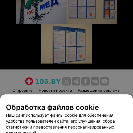
О проекте
Новости проекта
Размещение рекламы
Медицинский маркетинг
Публичный договор
Обработка файлов cookie
Пользовательское соглашение
Способы оплаты
Наш сайт использует файлы cookie для обеспечения
Вакансии
Партнеры
удобства пользователей сайта, его улучшения, сбора
Написать руководителю 103.by
статистики и предоставления персонализированных
Написать в поддержку
рекомендаций.