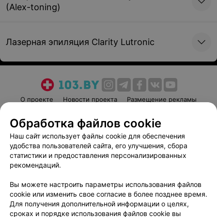
при вросшем ногте с
при вросшем ногте с
(Alex-toning)
использованием
использованием лазера
аппарата «Сургитрон»
170 руб.
200 руб.
Лазерная эпиляция Clarity Lutronic
Операция при
Декомпрессия
хроническом бурсите
срединного нерва
130 руб.
340 руб.
О проекте
Новости проекта
Размещение рекламы
Медицинский маркетинг
Публичный договор
Обработка файлов cookie
Пользовательское соглашение
Способы оплаты
Удаление новообразований
Наш сайт использует файлы cookie для обеспечения
Вакансии
Партнеры
удобства пользователей сайта, его улучшения, сбора
Написать руководителю 103.by
Удаление келоидных
Удаление келоидных
статистики и предоставления персонализированных
рубцов
рубцов (каждый
рекомендаций.
Написать в поддержку
последующий см)
(за 1 см)
Персональные настройки cookie
Вы можете настроить параметры использования файлов
25 руб.
15 руб.
cookie или изменить свое согласие в более позднее время.
Обработка персональных данных
Для получения дополнительной информации о целях,
сроках и порядке использования файлов cookie вы