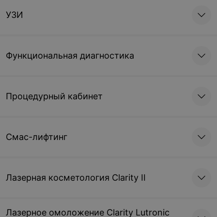
240 руб.
280 руб.
УЗИ
Аппликация
кинезиотейпа
Функциональная диагностика
(без учета стоимости
лейкопластыря)
20,94 руб.
Процедурный кабинет
Операции
Смас-лифтинг
Радикальные операции
Радикальная операция
при гидрадените
при вросшем ногте (один
палец)
Лазерная косметология Clarity II
42 руб.
156 руб.
Радикальная операция
Радикальная операция
Лазерное омоложение Clarity Lutronic