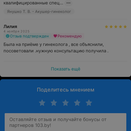
По итогам консультации
врач устанавливает
квалифицированные спец...
предварительный диагноз, для уточнения которого
Янушко Т. В. - Акушер-гинеколог
нужно дождаться результатов анализов. Иногда могут
быть назначены дополнительные исследования.
Лилия
4 ноября 2025
Отзыв подтвержден
Рекомендую
Была на приёме у гинеколога , все объяснили,  
посоветовали .нужную консультацию получила .
Показать ещё
Поделитесь мнением