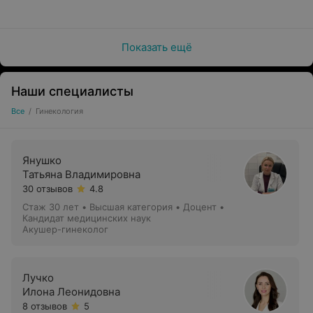
Диагностика и лечение заболеваний, передающихся
половым путем;
Показать ещё
Диагностика и лечение нарушений менструального
цикла;
Диагностика и лечение нейроэндокринных
Наши специалисты
синдромов;
Все
/
Гинекология
Зуда в области наружных половых органов;
Диагностика и лечение бесплодия;
Янушко
Диагностика и лечение заболеваний шейки матки;
Татьяна Владимировна
30 отзывов
4.8
Планирование беременности;
Стаж 30 лет
•
Высшая категория
•
Доцент •
Кандидат медицинских наук
Индивидуальный подбор средств контрацепции;
Акушер-гинеколог
Лечение кондилом и папиллом наружных половых
органов;
Лучко
Лечение климактерических нарушений;
Илона Леонидовна
8 отзывов
5
УЗ-диагностика гинекологических заболеваний.