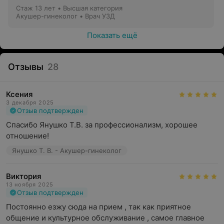
Стаж 13 лет
•
Высшая категория
Обращаться к гинекологу рекомендуется в
Акушер-гинеколог • Врач УЗД
следующих случаях:
Показать ещё
Плановый осмотр 1 раз в год, если ничего не
беспокоит;
Отзывы
28
Наступление беременности;
Нарушение менструального цикла;
Ксения
3 декабря 2025
Подбор средств контрацепции;
Отзыв подтвержден
Дискомфорт и боли внизу живота;
Спасибо Янушко Т.В. за профессионализм, хорошее 
отношение!
Зуд в области наружных половых органов;
Янушко Т. В. - Акушер-гинеколог
Изменения и патологические образований в области
половых губ.
Виктория
13 ноября 2025
Длительность консультации гинеколога может
Отзыв подтвержден
варьироваться, но в среднем осмотр занимает
30
Постоянно езжу сюда на прием , так как приятное 
минут
.
общение и культурное обслуживание , самое главное 