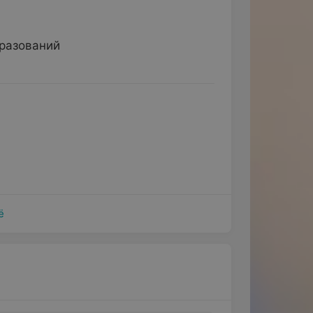
бразований
ё