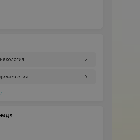
инекология
ерматология
ё
мед»