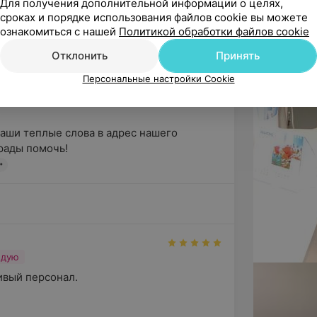
Для получения дополнительной информации о целях,
сроках и порядке использования файлов cookie вы можете
ознакомиться с нашей
Политикой обработки файлов cookie
ндую
ости хирургу Бобко Юрию Ивановичу за 
Отклонить
Принять
ентам и высокий профессио...
Персональные настройки Cookie
ваши теплые слова в адрес нашего 
ады помочь!

ндую
вый персонал.
