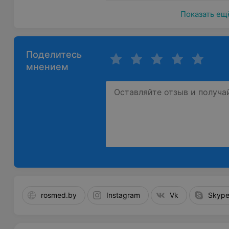
Показать ещ
Поделитесь
мнением
rosmed.by
Instagram
Vk
Skyp