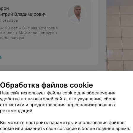
врон
итрий Владимирович
т отзывов
аж 29 лет
•
Высшая категория
ммолог • Маммолог-хирург •
колог-хирург
ё
Обработка файлов cookie
Наш сайт использует файлы cookie для обеспечения
удобства пользователей сайта, его улучшения, сбора
статистики и предоставления персонализированных
ратный и дотошный в работе врач Марчик 
рекомендаций.
л манипуляцию по удале...
Вы можете настроить параметры использования файлов
Марчик Я. Я. - Хирург • Проктолог • Детский хирург • Уролог • Детский уролог • Детский проктолог
cookie или изменить свое согласие в более позднее время.